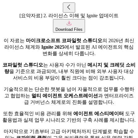
[요약자료] 2. 라이선스 이해 및 Ignite 업데이트
Download Files
이 자료는
마이크로소프트 코파일럿 스튜디오
의 2026년 최신
라이선스 체계와
Ignite 2025
에서 발표된 AI 에이전트의 핵심
변화를 상세히 다룹니다.
코파일럿 스튜디오
는 사용자 수가 아닌
메시지 및 크레딧 소비
량
을 기준으로 과금되며, 내부 직원에 비해 외부 사용자 대상
서비스의 비용 부담이 훨씬 크다는 점이 강조됩니다.
기술적으로는 단순한 챗봇을 넘어 자율적으로 업무를 수행하
고 협업하는
멀티 에이전트 오케스트레이션
과 엔터프라이즈
급 거버넌스 체계로의 진화를 설명합니다.
또한 효율적인 비용 관리를 위해
에이전트 에스티메이터
도구
활용법과 실제 업무 시나리오 기반의 구축 사례를 제시합니다.
마지막으로 기초부터 고급 아키텍처까지 단계별로 학습할 수
있는
코파일럿 클럽
의 교육 커리큘럼을 통해 실무 역량 강화