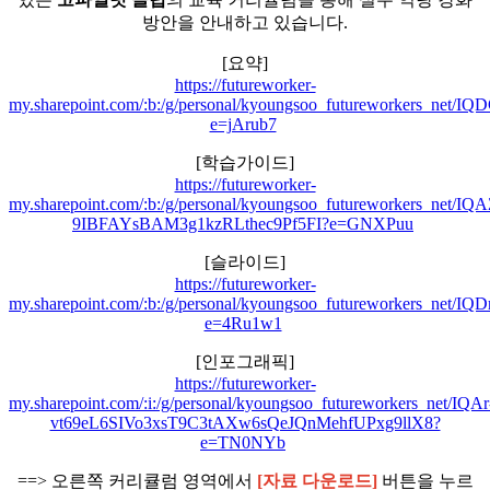
방안을 안내하고 있습니다.
[요약]
https://futureworker-
my.sharepoint.com/:b:/g/personal/kyoungsoo_futureworkers
e=jArub7
[학습가이드]
https://futureworker-
my.sharepoint.com/:b:/g/personal/kyoungsoo_futureworkers_ne
9IBFAYsBAM3g1kzRLthec9Pf5FI?e=GNXPuu
[슬라이드]
https://futureworker-
my.sharepoint.com/:b:/g/personal/kyoungsoo_futureworkers
e=4Ru1w1
[인포그래픽]
https://futureworker-
my.sharepoint.com/:i:/g/personal/kyoungsoo_futureworkers_net/IQAr
vt69eL6SIVo3xsT9C3tAXw6sQeJQnMehfUPxg9llX8?
e=TN0NYb
==> 오른쪽 커리큘럼 영역에서
[자료 다운로드]
버튼을 누르