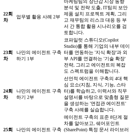
마케팅팀의 장난감 시장 동향
분석 및 전략 도출, IT팀의 보안
22회
제품 설치 프로젝트 계획, 그리
업무별 활용 사례 2부
차
고 재무팀의 리스크 대응 등 부
서 간 통합 활용 시나리오를 검
토합니다.
코파일럿 스튜디오(Copilot
Studio)를 통해 기업의 내부 데이
23회
나만의 에이전트 구축
터를 연동하는 '지식 확장'과 외
차
하기 1부
부 API를 연결하는 '기술 확장'
전략, 그리고 에이전트의 복잡
도 스펙트럼을 이해합니다.
선언적 에이전트 구축의 4대 핵
심 요소(지침, 지식, 기능, 스타
24회
나만의 에이전트 구축
터)를 학습하고, 이력서와 직무
차
하기 2부
설명서를 바탕으로 맞춤형 질문
을 생성하는 '면접관 에이전트'
구축 사례를 실습합니다.
에이전트 구축의 표준 8단계 절
차를 알아보고, 쉐어포인트
25회
나만의 에이전트 구축
(SharePoint) 특정 문서 라이브러