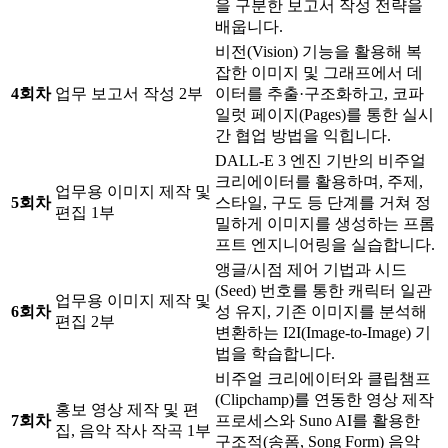
을 구분한 보고서 작성 전략을
배웁니다.
비전(Vision) 기능을 활용해 복
잡한 이미지 및 그래프에서 데
4회차
업무 보고서 작성 2부
이터를 추출·구조화하고, 코파
일럿 페이지(Pages)를 통한 실시
간 협업 방법을 익힙니다.
DALL-E 3 엔진 기반의 비주얼
크리에이터를 활용하며, 주제,
업무용 이미지 제작 및
5회차
스타일, 구도 등 단계를 거쳐 정
편집 1부
밀하게 이미지를 생성하는 프롬
프트 엔지니어링을 실습합니다.
앵글/시점 제어 기법과 시드
(Seed) 번호를 통한 캐릭터 일관
업무용 이미지 제작 및
6회차
성 유지, 기존 이미지를 분석해
편집 2부
변환하는 I2I(Image-to-Image) 기
법을 학습합니다.
비주얼 크리에이터와 클립챔프
(Clipchamp)를 연동한 영상 제작
홍보 영상 제작 및 편
7회차
프로세스와 Suno AI를 활용한
집, 음악 작사 작곡 1부
구조적(송폼, Song Form) 음악