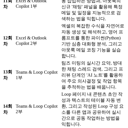
11회
Excel & Outlook
동 삽입하는 방법과, 아웃룩의
Copilot 1부
차
신규 '채팅' 패널을 활용해 특정
메일 및 일정을 지능적으로 검
색하는 법을 익힙니다.
엑셀의 복잡한 수식을 자연어로
자동 생성 및 해석하고, 영어 프
12회
Excel & Outlook
롬프트를 통한 파이썬(Python)
Copilot 2부
차
기반 심층 대화형 분석, 그리고
아웃룩 메일 코칭 기능을 실습
합니다.
팀즈 미팅의 실시간 요약, 방대
한 채팅 스레드 검색, 그리고 프
13회
Teams & Loop Copilot
리뷰 단계인 'AI 노트'를 활용하
1부
차
여 주요 의사결정 및 작업 항목
을 추적하는 법을 배웁니다.
Loop 페이지 내 콘텐츠 초안 작
성과 텍스트의 테이블 자동 변
14회
Teams & Loop Copilot
환, 그리고 작성된 Loop 구성 요
2부
차
소를 다른 앱과 공유하여 실시
간으로 공동 작업하는 방법을
익힙니다.