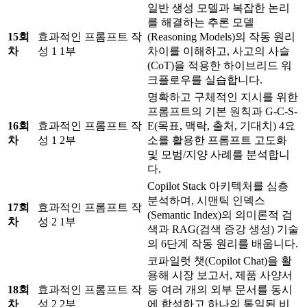
일반 생성 모델과 복잡한 논리
를 해결하는 추론 모델
15회
효과적인 프롬프트 작
(Reasoning Models)의 작동 원리
차
성 1 1부
차이를 이해하고, 사고의 사슬
(CoT)을 적용한 하이브리드 워
크플로우를 실습합니다.
명확하고 구체적인 지시를 위한
프롬프트의 기본 원칙과 G-C-S-
16회
효과적인 프롬프트 작
E(목표, 맥락, 출처, 기대치) 4요
차
성 1 2부
소를 활용한 프롬프트 고도화
및 모범/지양 사례를 분석합니
다.
Copilot Stack 아키텍처를 심층
분석하며, 시맨틱 인덱스
17회
효과적인 프롬프트 작
(Semantic Index)의 의미론적 검
차
성 2 1부
색과 RAG(검색 증강 생성) 기술
의 6단계 작동 원리를 배웁니다.
코파일럿 챗(Copilot Chat)을 활
용해 시장 보고서, 제품 사양서
18회
효과적인 프롬프트 작
등 여러 개의 외부 문서를 동시
차
성 2 2부
에 합성하고 하나의 통일된 비