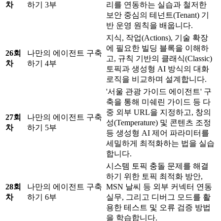
차
하기 3부
리를 연동하는 실습과 철저한
보안 중심의 테넌트(Tenant) 기
반 운영 원칙을 배웁니다.
지식, 작업(Actions), 기술 확장
에 필요한 빌딩 블록을 이해하
26회
나만의 에이전트 구축
고, 규칙 기반의 클래식(Classic)
차
하기 4부
토픽과 생성형 AI 방식의 대화
로직을 비교하며 설계합니다.
'서울 관광 가이드 에이전트' 구
축을 통해 미쉐린 가이드 등 다
중 외부 URL을 지정하고, 창의
27회
나만의 에이전트 구축
성(Temperature) 및 콘텐츠 조정
차
하기 5부
등 생성형 AI 제어 파라미터를
세밀하게 최적화하는 법을 실습
합니다.
시스템 토픽 충돌 문제를 해결
하기 위한 토픽 최적화 방안,
28회
나만의 에이전트 구축
MSN 날씨 등 외부 커넥터 연동
차
하기 6부
실무, 그리고 디버그 모드를 활
용한 테스트 및 오류 검증 방법
을 학습합니다.