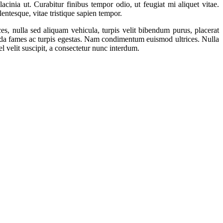
acinia ut. Curabitur finibus tempor odio, ut feugiat mi aliquet vitae.
ntesque, vitae tristique sapien tempor.
ices, nulla sed aliquam vehicula, turpis velit bibendum purus, placerat
lesuada fames ac turpis egestas. Nam condimentum euismod ultrices. Nulla
el velit suscipit, a consectetur nunc interdum.