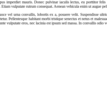
us imperdiet mauris. Donec pulvinar iaculis lectus, eu porttitor felis l
 Etiam vulputate rutrum consequat. Aenean vehicula enim ut augue pelle
usce vel urna convallis, lobortis ex a, posuere velit. Suspendisse ultr
nsectetur. Pellentesque habitant morbi tristique senectus et netus et ma
ante vulputate eros, nec lacinia est ipsum sed massa. In convallis odio v