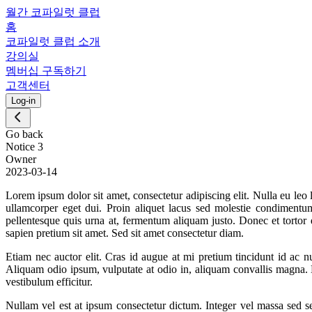
월간 코파일럿 클럽
홈
코파일럿 클럽 소개
강의실
멤버십 구독하기
고객센터
Log-in
Go back
Notice 3
Owner
2023-03-14
Lorem ipsum dolor sit amet, consectetur adipiscing elit. Nulla eu leo
ullamcorper eget dui. Proin aliquet lacus sed molestie condimentum. 
pellentesque quis urna at, fermentum aliquam justo. Donec et tortor 
sapien pretium sit amet. Sed sit amet consectetur diam.
Etiam nec auctor elit. Cras id augue at mi pretium tincidunt id ac n
Aliquam odio ipsum, vulputate at odio in, aliquam convallis magna. 
vestibulum efficitur.
Nullam vel est at ipsum consectetur dictum. Integer vel massa sed s