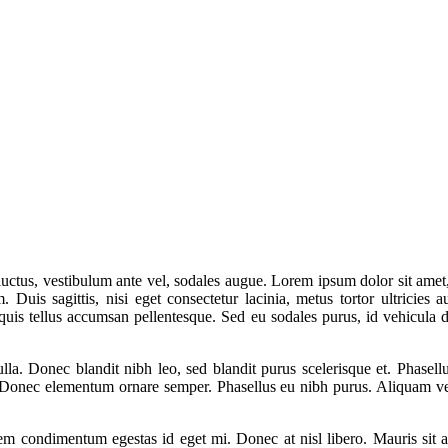
 luctus, vestibulum ante vel, sodales augue. Lorem ipsum dolor sit amet,
Duis sagittis, nisi eget consectetur lacinia, metus tortor ultricies au
quis tellus accumsan pellentesque. Sed eu sodales purus, id vehicula do
ulla. Donec blandit nibh leo, sed blandit purus scelerisque et. Phase
Donec elementum ornare semper. Phasellus eu nibh purus. Aliquam vel 
em condimentum egestas id eget mi. Donec at nisl libero. Mauris sit 